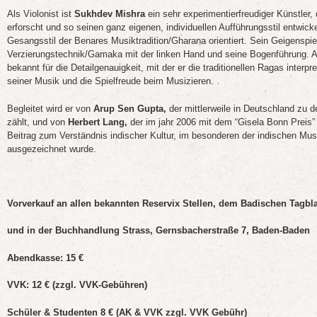
Als Violonist ist
Sukhdev Mishra
ein sehr experimentierfreudiger Künstler,
erforscht und so seinen ganz eigenen, individuellen Aufführungsstil entwick
Gesangsstil der Benares Musiktradition/Gharana orientiert. Sein Geigenspiel
Verzierungstechnik/Gamaka mit der linken Hand und seine Bogenführung. 
bekannt für die Detailgenauigkeit, mit der er die traditionellen Ragas interpr
seiner Musik und die Spielfreude beim Musizieren.
Begleitet wird er von
Arup Sen Gupta,
der mittlerweile in Deutschland zu d
zählt, und von
Herbert Lang,
der
im jahr 2006 mit dem “Gisela Bonn Preis”
Beitrag zum Verständnis indischer Kultur, im besonderen der indischen Mus
ausgezeichnet wurde.
Vorverkauf an allen bekannten Reservix Stellen, dem Badischen Tagbla
und in der Buchhandlung Strass, Gernsbacherstra
ß
e 7, Baden-Baden
Abendkasse: 15 €
VVK: 12 € (zzgl. VVK-Gebühren)
Schüler & Studenten 8 € (AK & VVK zzgl. VVK Gebühr)