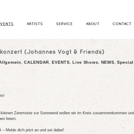
EVENTS
ARTISTS
SERVICE
ABOUT
CONTACT
konzert (Johannes Vogt & Friends)
Allgemein
,
CALENDAR
,
EVENTS
,
Live Shows
,
NEWS
,
Special
im!
er kleinen Zeremonie zur Sonnwend wollen wir im Kreis zusammenkommen un
n feiern.
t – Melde dich jetzt an und sei dabei!