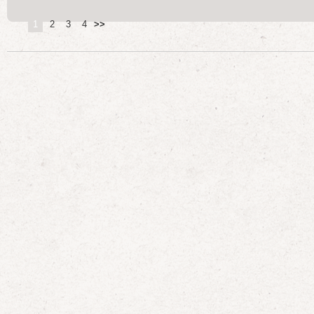
1
2
3
4
>>