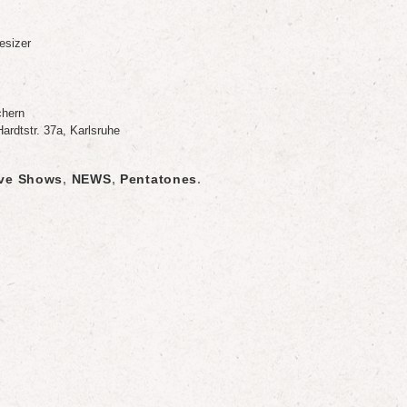
esizer
chern
ardtstr. 37a, Karlsruhe
ive Shows
,
NEWS
,
Pentatones
.