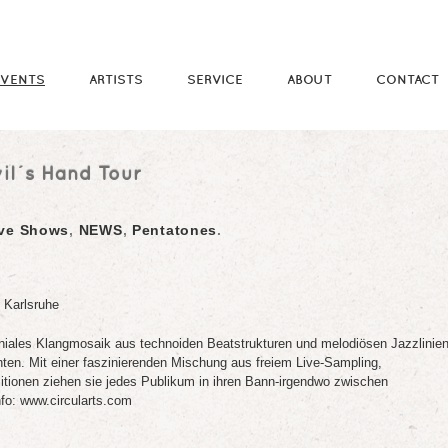
EVENTS
ARTISTS
SERVICE
ABOUT
CONTACT
il´s Hand Tour
ive Shows
,
NEWS
,
Pentatones
.
 Karlsruhe
eniales Klangmosaik aus technoiden Beatstrukturen und melodiösen Jazzlinien
en. Mit einer faszinierenden Mischung aus freiem Live-Sampling,
ionen ziehen sie jedes Publikum in ihren Bann-irgendwo zwischen
fo: www.circularts.com