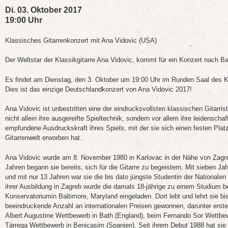
Di. 03. Oktober 2017
19:00 Uhr
Klassisches Gitarrenkonzert mit Ana Vidovic (USA)
Der Weltstar der Klassikgitarre Ana Vidovic, kommt für ein Konzert nach 
Es findet am Dienstag, den 3. Oktober um 19:00 Uhr im Runden Saal des 
Dies ist das einzige Deutschlandkonzert von Ana Vidovic 2017!
Ana Vidovic ist unbestritten eine der eindrucksvollsten klassischen Gitarrist
nicht allein ihre ausgereifte Spieltechnik, sondern vor allem ihre leidenschaf
empfundene Ausdruckskraft ihres Spiels, mit der sie sich einen festen Platz
Gitarrenwelt erworben hat.
Ana Vidovic wurde am 8. November 1980 in Karlovac in der Nähe von Zagreb
Jahren begann sie bereits, sich für die Gitarre zu begeistern. Mit sieben Ja
und mit nur 13 Jahren war sie die bis dato jüngste Studentin der National
ihrer Ausbildung in Zagreb wurde die damals 18-jährige zu einem Studium
Konservatoriumin Baltimore, Maryland eingeladen. Dort lebt und lehrt sie bis
beeindruckende Anzahl an internationalen Preisen gewonnen, darunter erste
Albert Augustine Wettbewerb in Bath (England), beim Fernando Sor Wettb
Tárrega Wettbewerb in Benicasim (Spanien). Seit ihrem Debut 1988 hat sie 